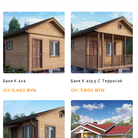
Баня К 4х4
Баня К 4х5,5 С Террасой
От:
5,460
BYN
От:
7,800
BYN