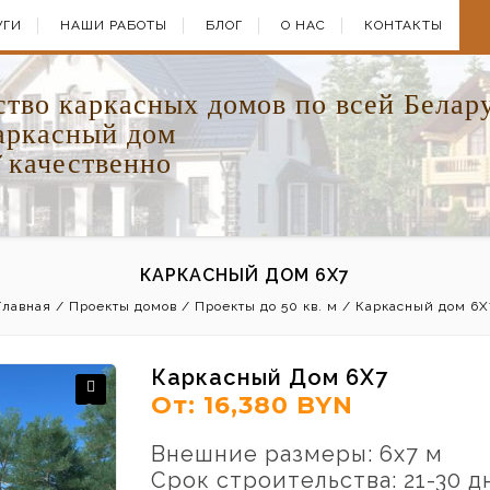
УГИ
НАШИ РАБОТЫ
БЛОГ
О НАС
КОНТАКТЫ
ство каркасных домов по всей Белар
каркасный дом
качественно
КАРКАСНЫЙ ДОМ 6Х7
Главная
/
Проекты домов
/
Проекты до 50 кв. м
/
Каркасный дом 6Х
Каркасный Дом 6Х7
От:
16,380
BYN
Внешние размеры: 6х7 м
Срок строительства: 21-30 д